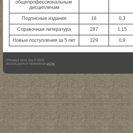
общепрофессиональным
дисциплинам
Подписные издания
16
0,3
Справочная литература
287
1,15
Новые поступления за 5 лет
229
0,9
Gboupu1.ucoz.org © 2026
Используются технологии
uCoz